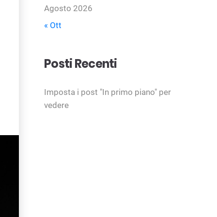
Agosto 2026
« Ott
Posti Recenti
Imposta i post "In primo piano" per
vedere